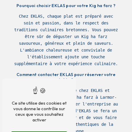
Pourquoi choisir EKLAS pour votre Kig ha farz ?
Chez EKLAS, chaque plat est préparé avec
soin et passion, dans le respect des
traditions culinaires bretonnes. Vous pouvez
être sûr de déguster un Kig ha farz
savoureux, généreux et plein de saveurs.
L'ambiance chaleureuse et conviviale de
l'établissement ajoute une touche
supplémentaire à votre expérience culinaire.
Comment contacter EKLAS pour réserver votre
table ?
Pour réserver une table chez EKLAS et
déguster un délicieux Kig ha farz à Larmor-
Ce site utilise des cookies et
Baden, vous pouvez contacter l'entreprise au
vous donne le contrôle sur
06 67 73 87 72. L'équipe d'EKLAS se fera un
ceux que vous souhaitez
plaisir de vous accueillir et de vous faire
activer
découvrir les saveurs authentiques de la
cuisine bretonne.