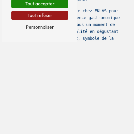
Tout accepter
N'hésitez pas à vous rendre chez EKLAS pour
Tout refuser
vivre une véritable expérience gastronomique
à Larmor-Baden. Offrez-vous un moment de
Personnaliser
gourmandise et de convivialité en dégustant
un savoureux Kig ha farz, symbole de la
richesse culinaire de la Bretagne.
En savoir plus
Contactez-nous