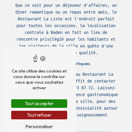
Que ce soit pour un déjeuner d'affaires, un
dîner romantique ou un repas entre amis, le
Restaurant La Liste est l'endroit parfait
pour toutes les occasions. Sa localisation
centrale à Baden en fait un lieu de
rencontre privilégié pour les habitants et
les visiteurs de la ville en quête d'une
pause gourmande de qualité.
Informations Pratiques
Ce site utilise des cookies et
Pour réserver une table au Restaurant La
vous donne le contrôle sur
Liste à Baden, il vous suffit de contacter
ceux que vous souhaitez
activer
l'établissement au 06 67 73 87 72. Laissez-
vous tenter par une expérience gastronomique
inoubliable au coeur de la ville, pour des
Tout accepter
moments de plaisir et de convivialité autour
Tout refuser
de plats savoureux et soigneusement
préparés.
Personnaliser