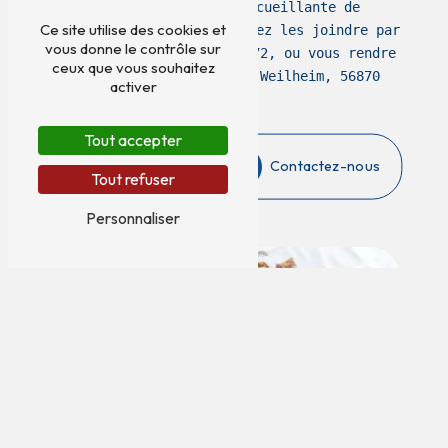
contacter l'équipe accueillante de
Ce site utilise des cookies et
l'établissement. Vous pouvez les joindre par
vous donne le contrôle sur
téléphone au 06 67 73 87 72, ou vous rendre
ceux que vous souhaitez
directement au 6 Pl. de Weilheim, 56870
activer
Baden.
Tout accepter
En savoir plus
Contactez-nous
Tout refuser
Personnaliser