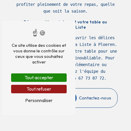
profiter pleinement de votre repas, quelle
que soit la saison.
Réservez dès maintenant votre table au
Restaurant La Liste
N'attendez plus pour découvrir les délices
culinaires du Restaurant La Liste à Ploeren.
Ce site utilise des cookies et
vous donne le contrôle sur
Réservez dès maintenant votre table pour une
ceux que vous souhaitez
expérience gastronomique inoubliable. Pour
activer
toute information complémentaire ou
réservation, contactez l'équipe du
Tout accepter
restaurant EKLAS au 06 67 73 87 72.
Tout refuser
En savoir plus
Contactez-nous
Personnaliser